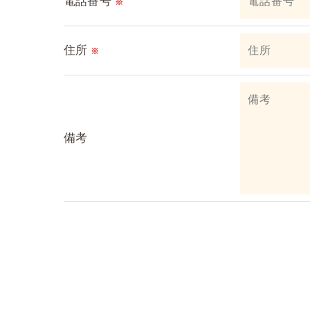
電話番号
個人情報の開示･訂正･削除・利用停止の具
※
住所
※
備考