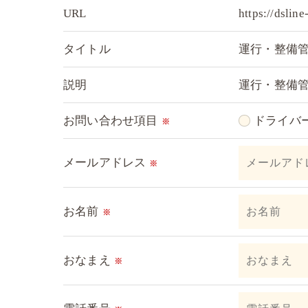
URL
https://dsline
＜個人情報の委託について＞
タイトル
運行・整備
当社では、利用目的の達成に必要な範囲に
これらの委託先に対しては個人情報保護契
説明
運行・整備
＜個人情報の安全管理＞
お問い合わせ項目
ドライバ
※
当社では、個人情報の漏洩等がなされない
メールアドレス
※
＜個人情報を与えなかった場合に生じる結
必要な情報を頂けない場合は、それに対応
お名前
※
＜個人情報の開示･訂正・削除･利用停止の
おなまえ
※
当社では、お客様の個人情報の開示･訂正･
ご本人である事を確認のうえ、対応させて