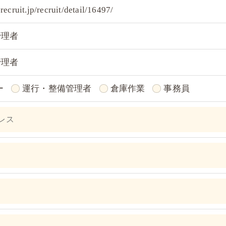
-recruit.jp/recruit/detail/16497/
管理者
おいて、個人情報を外部に委託する場合があります。
約等の措置をとり、適切な監督を行います。
管理者
ー
運行・整備管理者
倉庫作業
事務員
よう、適切に安全管理対策を実施します。
果＞
した当社のサービスをご提供できない場合がございますの
手続について＞
削除・利用停止の手続を定めさせて頂いております。
頂きます。