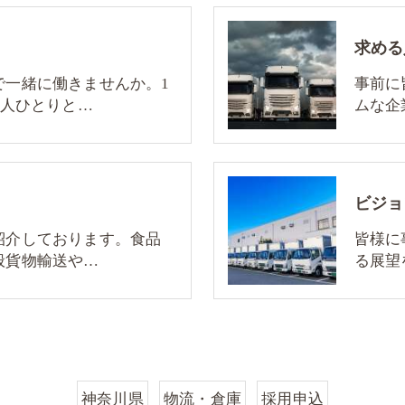
求める
で一緒に働きませんか。1
事前に
一人ひとりと…
ムな企
ビジョ
紹介しております。食品
皆様に
般貨物輸送や…
る展望
神奈川県
物流・倉庫
採用申込